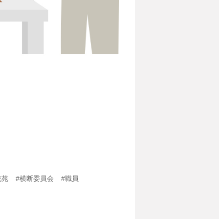
花苑
#横断委員会
#職員