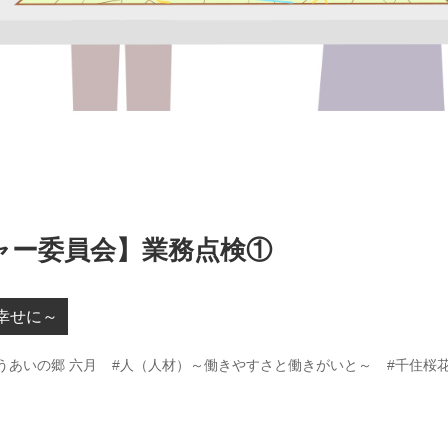
ャー委員会】業務点検①
幸せに～
うあいの郷 六月
#人（人材）～働きやすさと働きがいと～
#千住桜