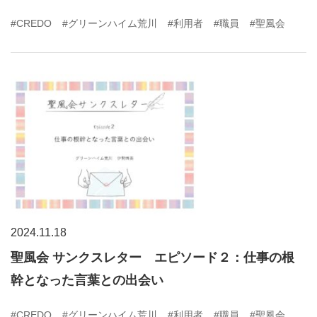
#CREDO
#グリーンハイム荒川
#利用者
#職員
#聖風会
2024.11.18
聖風会 サンクスレター エピソード２：仕事の根
幹となった言葉との出会い
#CREDO
#グリーンハイム荒川
#利用者
#職員
#聖風会