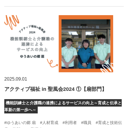
2025.09.01
アクティブ福祉 in 聖風会2024 ①【扇部門】
機能訓練士と介護職の連携によるサービスの向上～育成と伝承と
革新の第一歩へ～
#ゆうあいの郷 扇
#人材育成
#利用者
#職員
#育成と技術伝