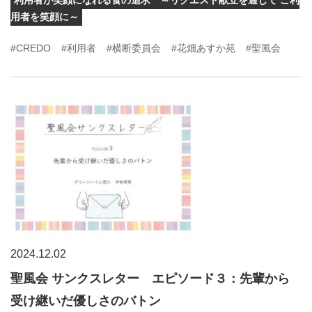
利用者が笑顔になれる食の追求 ～リクエスト献立を通じて ご利
用者を笑顔に～
#CREDO
#利用者
#横断委員会
#花畑あすか苑
#聖風会
2024.12.02
聖風会 サンクスレター エピソード３：先輩から
受け継いだ優しさのバトン