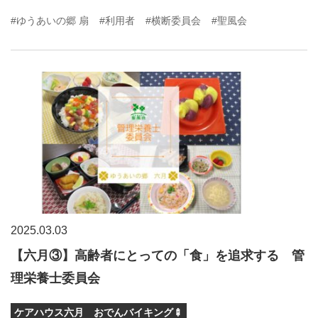
#ゆうあいの郷 扇
#利用者
#横断委員会
#聖風会
2025.03.03
【六月③】高齢者にとっての「食」を追求する 管
理栄養士委員会
ケアハウス六月 おでんバイキング🍢