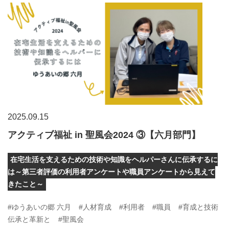
2025.09.15
アクティブ福祉 in 聖風会2024 ③【六月部門】
在宅生活を支えるための技術や知識をヘルパーさんに伝承するに
は～第三者評価の利用者アンケートや職員アンケートから見えて
きたこと～
#ゆうあいの郷 六月
#人材育成
#利用者
#職員
#育成と技術
伝承と革新と
#聖風会