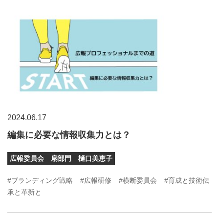
2024.06.17
編集に必要な情報収集力とは？
広報委員会 扇部門 樋口美恵子
#ブランディング戦略
#広報研修
#横断委員会
#育成と技術伝
承と革新と