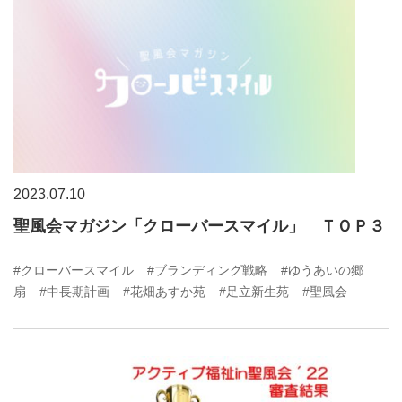
2023.07.10
聖風会マガジン「クローバースマイル」 ＴＯＰ３
#クローバースマイル
#ブランディング戦略
#ゆうあいの郷
扇
#中長期計画
#花畑あすか苑
#足立新生苑
#聖風会