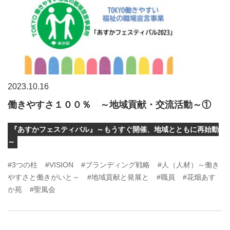
2023.10.16
働きやすさ１００％ ～地域貢献・交流活動～①
『あすかフェスティバル』～もうすぐ開催、地域とともに再始動
～
#3つの柱
#VISION
#ブランディング戦略
#人（人材）～働き
やすさと働きがいと～
#地域貢献と発展と
#職員
#花畑あす
か苑
#聖風会