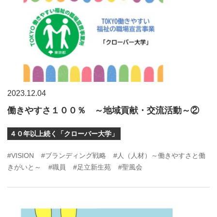
2023.12.04
働きやすさ１００％ ～地域貢献・交流活動～②
４０年以上続く「クローバー大学」
#VISION
#ブランディング戦略
#人（人材）～働きやすさと働
きがいと～
#職員
#足立新生苑
#聖風会