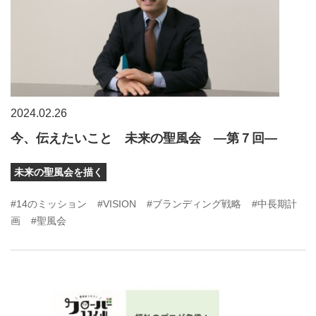
2024.02.26
今、伝えたいこと 未来の聖風会 ―第７回―
未来の聖風会を描く
#14のミッション
#VISION
#ブランディング戦略
#中長期計
画
#聖風会