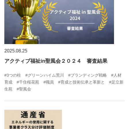
2025.08.25
アクティブ福祉in聖風会２０２４ 審査結果
#3つの柱
#グリーンハイム荒川
#ブランディング戦略
#人材
育成
#千住桜花苑
#職員
#育成と技術伝承と革新と
#足立新
生苑
#聖風会