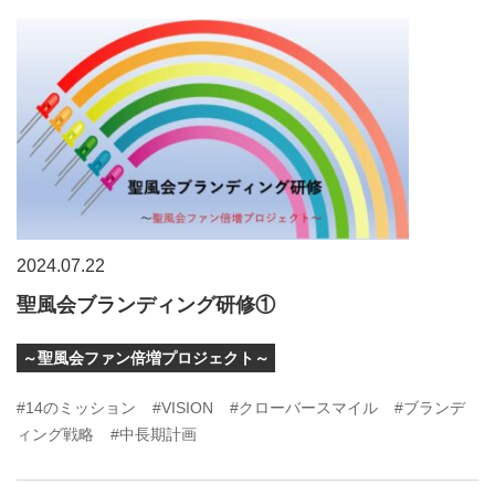
2024.07.22
聖風会ブランディング研修①
～聖風会ファン倍増プロジェクト～
#14のミッション
#VISION
#クローバースマイル
#ブランデ
ィング戦略
#中長期計画