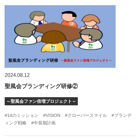
2024.08.12
聖風会ブランディング研修②
～聖風会ファン倍増プロジェクト～
#14のミッション
#VISION
#クローバースマイル
#ブランデ
ィング戦略
#中長期計画