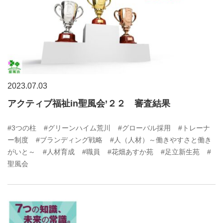
2023.07.03
アクティブ福祉in聖風会’２２ 審査結果
#3つの柱
#グリーンハイム荒川
#グローバル採用
#トレーナ
ー制度
#ブランディング戦略
#人（人材）～働きやすさと働き
がいと～
#人材育成
#職員
#花畑あすか苑
#足立新生苑
#
聖風会