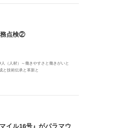
務点検②
#人（人材）～働きやすさと働きがいと
育成と技術伝承と革新と
マイル16号』がパラマウ