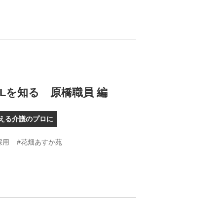
Lを知る 原橋職員 編
える介護のプロに
採用
#花畑あすか苑