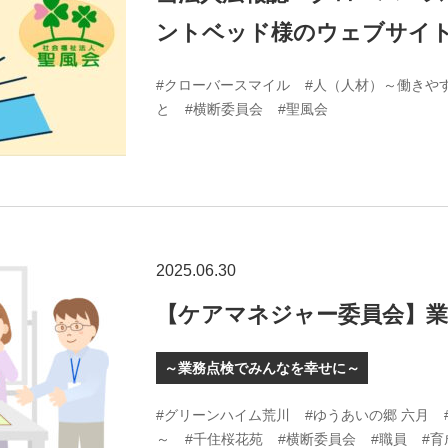
ントベッド様のウェブサイ
#クローバースマイル
#人（人材）～働きや
と
#横断委員会
#聖風会
2025.06.30
【ケアマネジャー委員会】業
～業務点検でみんなを幸せに～
#グリーンハイム荒川
#ゆうあいの郷 六月
～
#千住桜花苑
#横断委員会
#職員
#