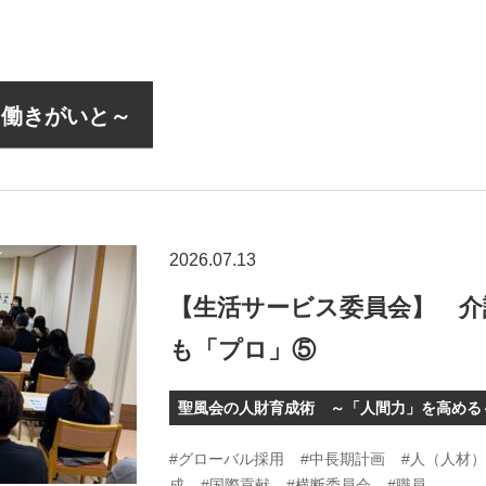
と働きがいと～
2026.07.13
【生活サービス委員会】 介
も「プロ」⑤
聖風会の人財育成術 ～「人間力」を高める
#グローバル採用
#中長期計画
#人（人材
成
#国際貢献
#横断委員会
#職員