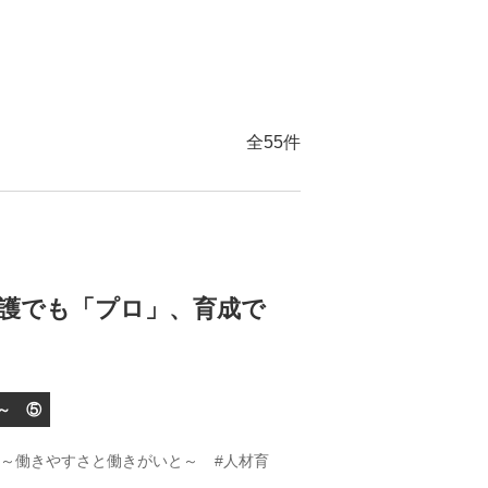
全55件
護でも「プロ」、育成で
～ ⑤
）～働きやすさと働きがいと～
#人材育