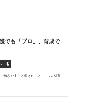
護でも「プロ」、育成で
～ ④
）～働きやすさと働きがいと～
#人材育