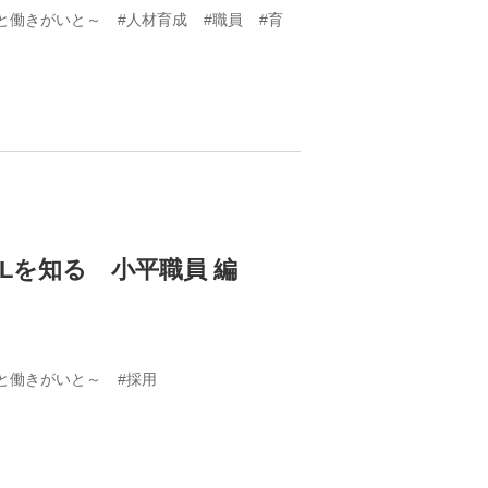
と働きがいと～
#人材育成
#職員
#育
Lを知る 小平職員 編
と働きがいと～
#採用