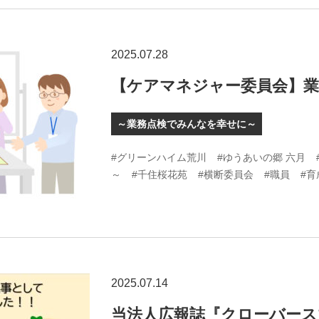
2025.07.28
【ケアマネジャー委員会】業
～業務点検でみんなを幸せに～
#グリーンハイム荒川
#ゆうあいの郷 六月
～
#千住桜花苑
#横断委員会
#職員
#
2025.07.14
当法人広報誌『クローバース